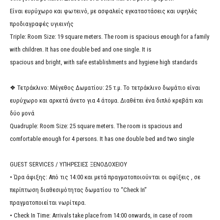
Είναι ευρύχωρο και φωτεινό, με ασφαλείς εγκαταστάσεις και υψηλές
προδιαγραφές υγιεινής
Triple: Room Size: 19 square meters. The room is spacious enough for a family
with children. It has one double bed and one single. It is
spacious and bright, with safe establishments and hygiene high standards
❖ Τετράκλινο: Μέγεθος Δωματίου: 25 τ.μ. Το τετράκλινο δωμάτιο είναι
ευρύχωρο και αρκετά άνετο για 4 άτομα. Διαθέτει ένα διπλό κρεβάτι και
δύο μονά
Quadruple: Room Size: 25 square meters. The room is spacious and
comfortable enough for 4 persons. It has one double bed and two single
GUEST SERVICES / ΥΠΗΡΕΣΙΕΣ ΞΕΝΟΔΟΧΕΙΟΥ
• Ώρα άφιξης: Από τις 14:00 και μετά πραγματοποιούνται οι αφίξεις , σε
περίπτωση διαθεσιμότητας δωματίου το “Check In”
πραγματοποιείται νωρίτερα.
• Check In Time: Arrivals take place from 14:00 onwards, in case of room