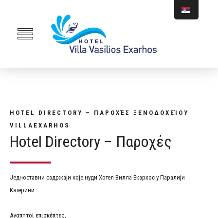
HOTEL DIRECTORY – ΠΑΡΟΧΈΣ ΞΕΝΟΔΟΧΕΊΟΥ
VILLAEXARHOS
Hotel Directory – Παροχές
Једноставни садржаји које нуди Хотел Вилла Екархос у Паралији
Катерини
Αγαπητοί επισκέπτες,