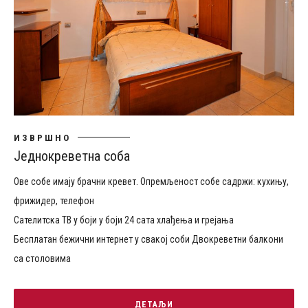
ИЗВРШНО
Једнокреветна соба
Ове собе имају брачни кревет. Опремљеност собе садржи: кухињу,
фрижидер, телефон
Сателитска ТВ у боји у боји 24 сата хлађења и грејања
Бесплатан бежични интернет у свакој соби Двокреветни балкони
са столовима
ДЕТАЉИ