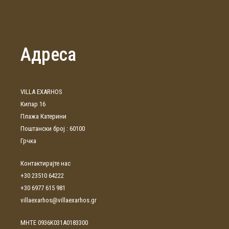
Адреса
VILLA EXARHOS
Кипар 16
Плажа Катерини
Поштански број : 60100
Грчка
Контактирајте нас
+30 23510 64222
+30 6977 615 981
villaexarhos@villaexarhos.gr
ΜΗΤΕ 0936Κ031Α0183300