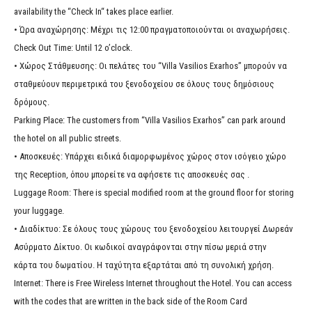
availability the “Check In“ takes place earlier.
• Ώρα αναχώρησης: Μέχρι τις 12:00 πραγματοποιούνται οι αναχωρήσεις.
Check Out Time: Until 12 o’clock.
• Χώρος Στάθμευσης: Οι πελάτες του “Villa Vasilios Exarhos” μπορούν να
σταθμεύουν περιμετρικά του ξενοδοχείου σε όλους τους δημόσιους
δρόμους.
Parking Place: The customers from “Villa Vasilios Exarhos” can park around
the hotel on all public streets.
• Αποσκευές: Υπάρχει ειδικά διαμορφωμένος χώρος στον ισόγειο χώρο
της Reception, όπου μπορείτε να αφήσετε τις αποσκευές σας .
Luggage Room: There is special modified room at the ground floor for storing
your luggage.
• Διαδίκτυο: Σε όλους τους χώρους του ξενοδοχείου λειτουργεί Δωρεάν
Ασύρματο Δίκτυο. Οι κωδικοί αναγράφονται στην πίσω μεριά στην
κάρτα του δωματίου. Η ταχύτητα εξαρτάται από τη συνολική χρήση.
Internet: There is Free Wireless Internet throughout the Hotel. You can access
with the codes that are written in the back side of the Room Card