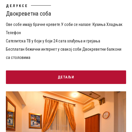
ДЕЛУКСЕ
Двокреветна соба
Ове собе имају брачне кревете.У соби се налазе: Кухиња Хладњак
Телефон
Сателитска ТВ у боји у боји 24 сата хлађења и грејања
Бесплатан бежични интернет у свакој соби Двокреветни балкони
са столовима
ДЕТАЉИ