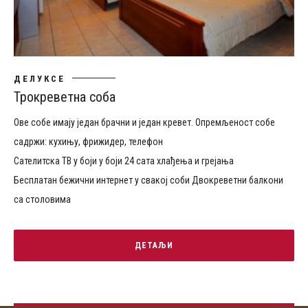
ДЕЛУКСЕ
Трокреветна соба
Ове собе имају један брачни и један кревет. Опремљеност собе
садржи: кухињу, фрижидер, телефон
Сателитска ТВ у боји у боји 24 сата хлађења и грејања
Бесплатан бежични интернет у свакој соби Двокреветни балкони
са столовима
ДЕТАЉИ