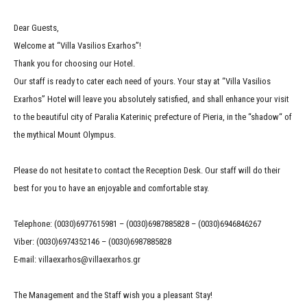
Dear Guests,
Welcome at “Villa Vasilios Exarhos”!
Thank you for choosing our Hotel.
Our staff is ready to cater each need of yours. Your stay at “Villa Vasilios
Exarhos” Hotel will leave you absolutely satisfied, and shall enhance your visit
to the beautiful city of Paralia Kateriniς prefecture of Pieria, in the “shadow“ of
the mythical Mount Olympus.
Please do not hesitate to contact the Reception Desk. Our staff will do their
best for you to have an enjoyable and comfortable stay.
Telephone: (0030)6977615981 – (0030)6987885828 – (0030)6946846267
Viber: (0030)6974352146 – (0030)6987885828
E-mail: villaexarhos@villaexarhos.gr
The Management and the Staff wish you a pleasant Stay!