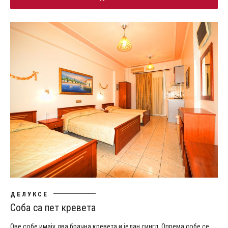
ДЕЛУКСЕ
Соба са пет кревета
Ове собе имају два брачна кревета и један сингл. Опрема собе се