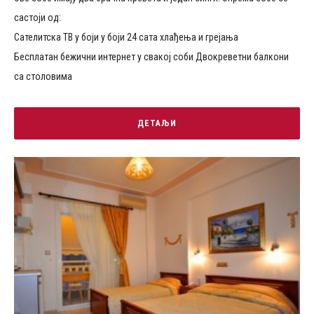
састоји од:
Сателитска ТВ у боји у боји 24 сата хлађења и грејања
Бесплатан бежични интернет у свакој соби Двокреветни балкони
са столовима
ДЕТАЉИ