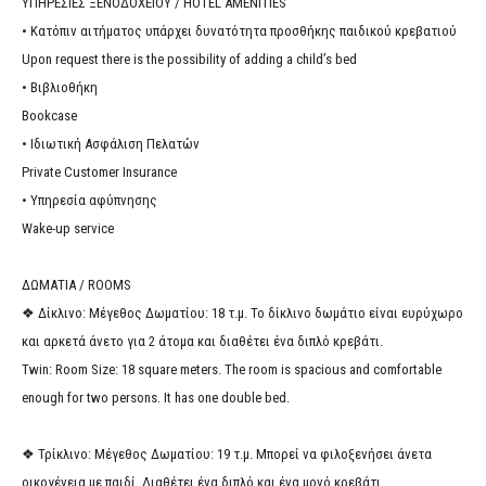
ΥΠΗΡΕΣΙΕΣ ΞΕΝΟΔΟΧΕΙΟΥ / HOTEL AMENITIES
• Κατόπιν αιτήματος υπάρχει δυνατότητα προσθήκης παιδικού κρεβατιού
Upon request there is the possibility of adding a child’s bed
• Βιβλιοθήκη
Bookcase
• Ιδιωτική Ασφάλιση Πελατών
Private Customer Insurance
• Υπηρεσία αφύπνησης
Wake-up service
ΔΩΜΑΤΙΑ / ROOMS
❖ Δίκλινο: Μέγεθος Δωματίου: 18 τ.μ. Το δίκλινο δωμάτιο είναι ευρύχωρο
και αρκετά άνετο για 2 άτομα και διαθέτει ένα διπλό κρεβάτι.
Twin: Room Size: 18 square meters. The room is spacious and comfortable
enough for two persons. It has one double bed.
❖ Τρίκλινο: Μέγεθος Δωματίου: 19 τ.μ. Μπορεί να φιλοξενήσει άνετα
οικογένεια με παιδί. Διαθέτει ένα διπλό και ένα μονό κρεβάτι.