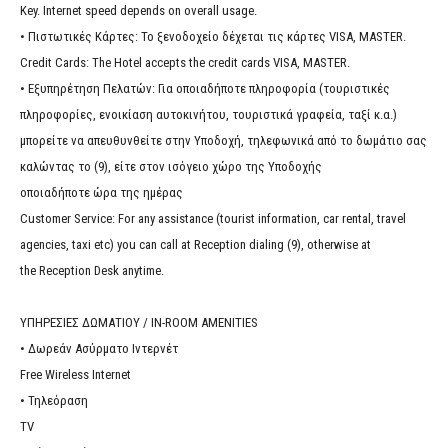
Key. Internet speed depends on overall usage.
• Πιστωτικές Κάρτες: Το ξενοδοχείο δέχεται τις κάρτες VISA, MASTER.
Credit Cards: The Hotel accepts the credit cards VISA, MASTER.
• Εξυπηρέτηση Πελατών: Για οποιαδήποτε πληροφορία (τουριστικές
πληροφορίες, ενοικίαση αυτοκινήτου, τουριστικά γραφεία, ταξί κ.α.)
μπορείτε να απευθυνθείτε στην Υποδοχή, τηλεφωνικά από το δωμάτιο σας
καλώντας το (9), είτε στον ισόγειο χώρο της Υποδοχής
οποιαδήποτε ώρα της ημέρας
Customer Service: For any assistance (tourist information, car rental, travel
agencies, taxi etc) you can call at Reception dialing (9), otherwise at
the Reception Desk anytime.
ΥΠΗΡΕΣΙΕΣ ΔΩΜΑΤΙΟΥ / IN-ROOM AMENITIES
• Δωρεάν Ασύρματο Ιντερνέτ
Free Wireless Internet
• Τηλεόραση
TV