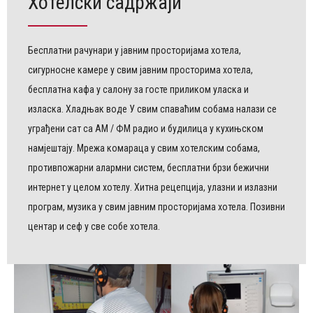
Хотелски садржаји
Бесплатни рачунари у јавним просторијама хотела,
сигурносне камере у свим јавним просторима хотела,
бесплатна кафа у салону за госте приликом уласка и
изласка. Хладњак воде У свим спаваћим собама налази се
уграђени сат са АМ / ФМ радио и будилица у кухињском
намјештају. Мрежа комараца у свим хотелским собама,
противпожарни алармни систем, бесплатни брзи бежични
интернет у целом хотелу. Хитна рецепција, улазни и излазни
програм, музика у свим јавним просторијама хотела. Позивни
центар и сеф у све собе хотела.