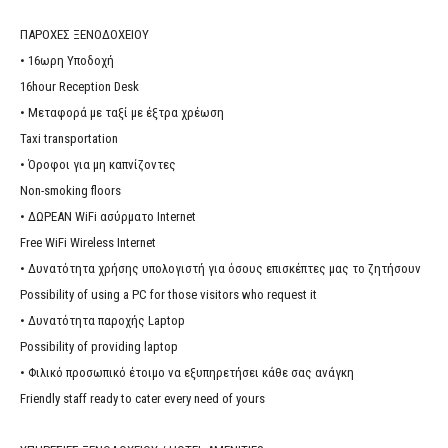
ΠΑΡΟΧΕΣ ΞΕΝΟΔΟΧΕΙΟΥ
• 16ωρη Υποδοχή
16hour Reception Desk
• Μεταφορά με ταξί με έξτρα χρέωση
Taxi transportation
• Όροφοι για μη καπνίζοντες
Non-smoking floors
• ΔΩΡΕΑΝ WiFi ασύρματο Internet
Free WiFi Wireless Internet
• Δυνατότητα χρήσης υπολογιστή για όσους επισκέπτες μας το ζητήσουν
Possibility of using a PC for those visitors who request it
• Δυνατότητα παροχής Laptop
Possibility of providing laptop
• Φιλικό προσωπικό έτοιμο να εξυπηρετήσει κάθε σας ανάγκη
Friendly staff ready to cater every need of yours