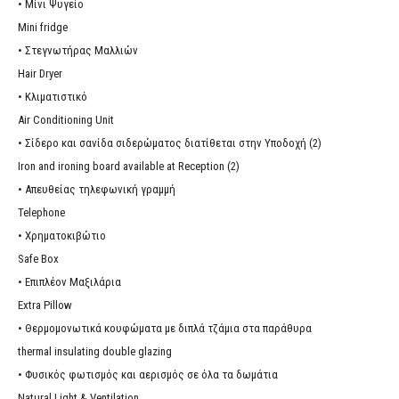
• Μίνι Ψυγείο
Mini fridge
• Στεγνωτήρας Μαλλιών
Hair Dryer
• Κλιματιστικό
Air Conditioning Unit
• Σίδερο και σανίδα σιδερώματος διατίθεται στην Υποδοχή (2)
Iron and ironing board available at Reception (2)
• Απευθείας τηλεφωνική γραμμή
Telephone
• Χρηματοκιβώτιο
Safe Box
• Επιπλέον Μαξιλάρια
Extra Pillow
• Θερμομονωτικά κουφώματα με διπλά τζάμια στα παράθυρα
thermal insulating double glazing
• Φυσικός φωτισμός και αερισμός σε όλα τα δωμάτια
Natural Light & Ventilation