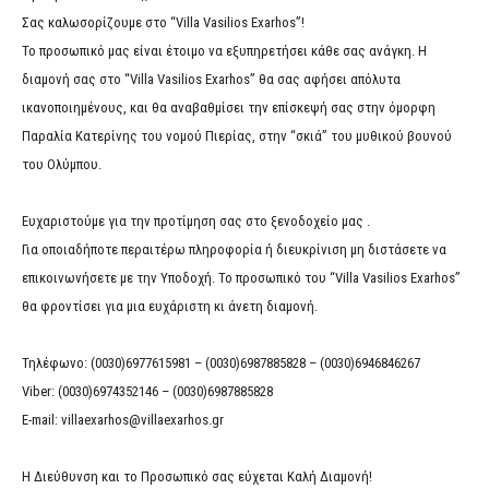
Σας καλωσορίζουμε στο “Villa Vasilios Exarhos”!
Το προσωπικό μας είναι έτοιμο να εξυπηρετήσει κάθε σας ανάγκη. Η
διαμονή σας στο “Villa Vasilios Exarhos” θα σας αφήσει απόλυτα
ικανοποιημένους, και θα αναβαθμίσει την επίσκεψή σας στην όμορφη
Παραλία Κατερίνης του νομού Πιερίας, στην “σκιά” του μυθικού βουνού
του Ολύμπου.
Ευχαριστούμε για την προτίμηση σας στο ξενοδοχείο μας .
Για οποιαδήποτε περαιτέρω πληροφορία ή διευκρίνιση μη διστάσετε να
επικοινωνήσετε με την Υποδοχή. Το προσωπικό του “Villa Vasilios Exarhos”
θα φροντίσει για μια ευχάριστη κι άνετη διαμονή.
Τηλέφωνo: (0030)6977615981 – (0030)6987885828 – (0030)6946846267
Viber: (0030)6974352146 – (0030)6987885828
E-mail: villaexarhos@villaexarhos.gr
Η Διεύθυνση και το Προσωπικό σας εύχεται Καλή Διαμονή!